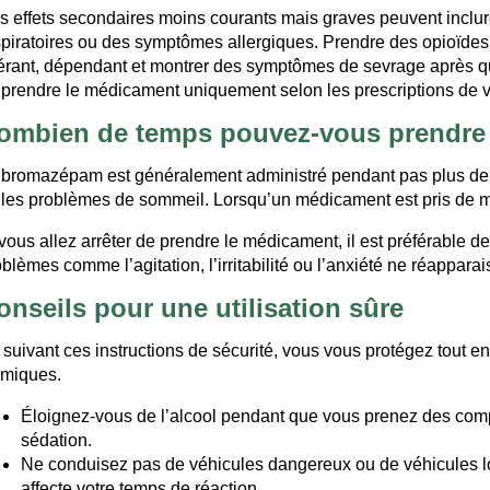
s effets secondaires moins courants mais graves peuvent inclure
spiratoires ou des symptômes allergiques. Prendre des opioïdes
lérant, dépendant et montrer des symptômes de sevrage après que 
 prendre le médicament uniquement selon les prescriptions de 
ombien de temps pouvez-vous prendr
 bromazépam est généralement administré pendant pas plus de 2 à 
 les problèmes de sommeil. Lorsqu’un médicament est pris de 
 vous allez arrêter de prendre le médicament, il est préférable 
blèmes comme l’agitation, l’irritabilité ou l’anxiété ne réapparai
onseils pour une utilisation sûre
suivant ces instructions de sécurité, vous vous protégez tout en ti
imiques.
Éloignez-vous de l’alcool pendant que vous prenez des com
sédation.
Ne conduisez pas de véhicules dangereux ou de véhicules 
affecte votre temps de réaction.