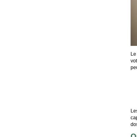
Le
vo
pe
Le
cap
do
Q