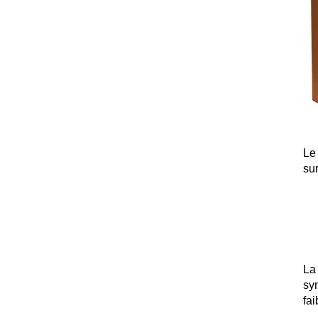
Le
su
La
sy
fai