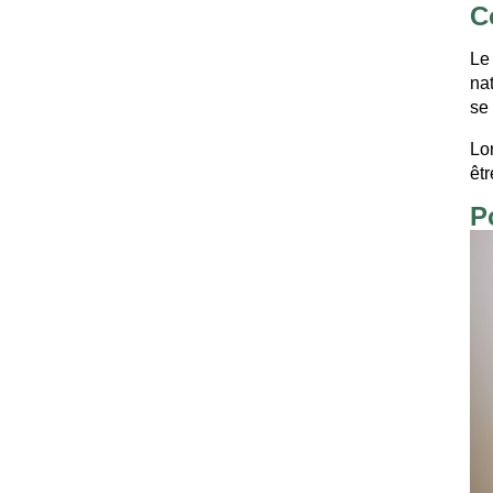
C
Le
nat
se
Lo
êt
P