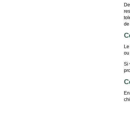
De
re
to
de
C
Le
ou
Si
pro
C
En 
ch