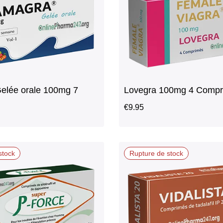
elée orale 100mg 7
Lovegra 100mg 4 Comp
€
9.95
stock
Rupture de stock