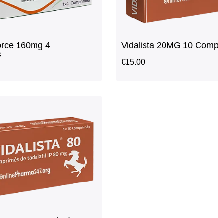
orce 160mg 4
Vidalista 20MG 10 Comp
s
€
15.00