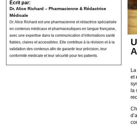
Écrit par:
Dr. Alice Richard – Pharmacienne & Rédactrice
Médicale
Dr. Alice Richard est une pharmacienne et rédactrice spécialisée
en contenus médicaux et pharmaceutiques en langue française,
avec une expertise dans la communication d’informations santé
U
fiables, claires et accessibles. Elle contribue à la révision et à la
A
validation des contenus afin de garantir leur précision, leur
conformité médicale et leur sécurité pour les patients.
La
et
sym
la
re
Ch
d’
co