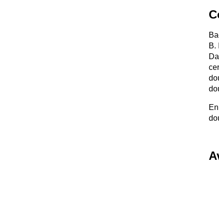
C
Ba
B.
Da
ce
do
do
En
do
A