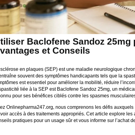
tiliser Baclofene Sandoz 25mg 
vantages et Conseils
 sclérose en plaques (SEP) est une maladie neurologique chron
 entraîne souvent des symptômes handicapants tels que la spastic
ptômes est essentiel pour améliorer la mobilité, réduire l’inconf
 spasticité liée à la SEP est Baclofene Sandoz 25mg, un médic
connu pour ses bénéfices ciblés contre les spasmes musculaire
ez Onlinepharma247.org, nous comprenons les défis auxquels son
avoir accès à des traitements appropriés. Cet article explore 
nseils pratiques pour un usage sûr et vous informe sur l’achat