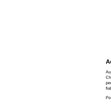
A
Au
Ch
pe
fi
Po