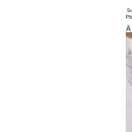
Su
Pl
À