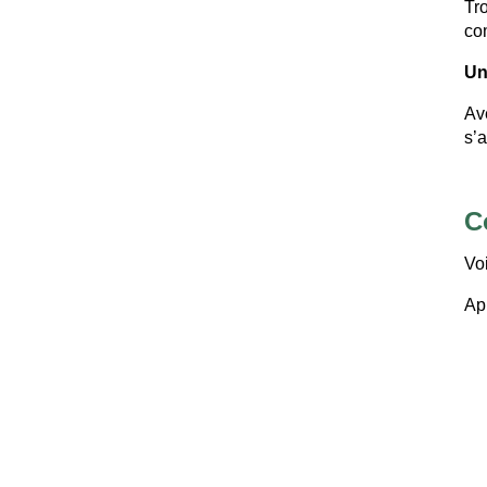
Tro
co
Un
Ave
s’
C
Voi
App