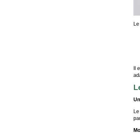
Le
Il 
ad
L
Un
Le
pa
Mo