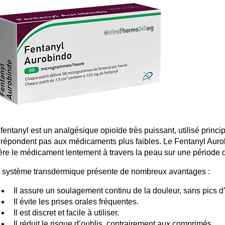
 fentanyl est un analgésique opioïde très puissant, utilisé prin
 répondent pas aux médicaments plus faibles. Le Fentanyl Aurobi
bère le médicament lentement à travers la peau sur une période 
 système transdermique présente de nombreux avantages :
Il assure un soulagement continu de la douleur, sans pics d’
Il évite les prises orales fréquentes.
Il est discret et facile à utiliser.
Il réduit le risque d’oublis, contrairement aux comprimés.