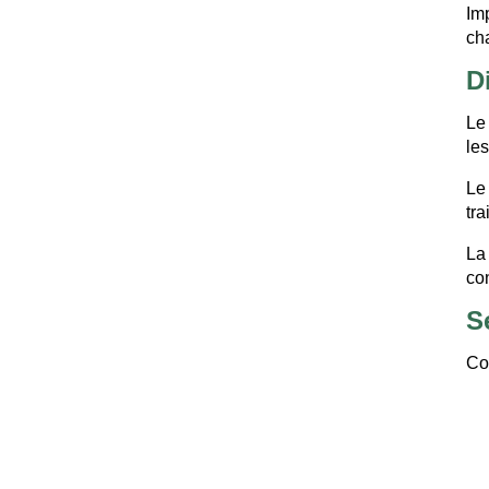
Imp
ch
D
Le
le
Le
tra
La
co
S
Co