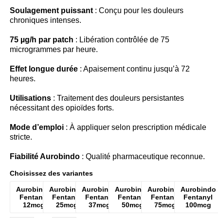
Soulagement puissant
: Conçu pour les douleurs
chroniques intenses.
75 µg/h par patch
: Libération contrôlée de 75
microgrammes par heure.
Effet longue durée
: Apaisement continu jusqu’à 72
heures.
Utilisations
: Traitement des douleurs persistantes
nécessitant des opioïdes forts.
Mode d’emploi
: À appliquer selon prescription médicale
stricte.
Fiabilité Aurobindo
: Qualité pharmaceutique reconnue.
Choisissez des variantes
Aurobindo
Aurobindo
Aurobindo
Aurobindo
Aurobindo
Aurobindo
Fentanyl
Fentanyl
Fentanyl
Fentanyl
Fentanyl
Fentanyl
12mcg
25mcg
37mcg
50mcg
75mcg
100mcg