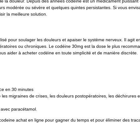
 de la douleur. Depuis des années codéine est un médicament puissant d
uleurs modérée ou sévère et quelques quintes persistantes. Si vous en
ir la meilleure solution.
ilisé pour soulager les douleurs et apaiser le système nerveux. Il agit 
opératoires ou chroniques. Le codéine 30mg est la dose le plus recomma
ous aider à acheter codéine en toute simplicité et de manière discrète.
cace en 30 minutes
 les migraines de crises, les douleurs postopératoires, les déchirures 
 avec paracétamol.
 codeine achat en ligne pour gagner du temps et pour éliminer des trac