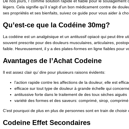
De nos jours, l’ comme solution rapide et fiable pour le soulagement
légers. Cela signifie qu’il s’agit d’un bon médicament contre de do
ses propriétés et ses bienfaits, suivez ce guide pour vous aider à chois
Qu’est-ce que la Codéine 30mg?
La codéine est un analgésique et un antitussif opiacé qui peut être ut
souvent prescrite pour des douleurs musculaires, articulaires, post
faible. Heureusement, il y a des plates-formes en ligne fiables pour v
Avantages de l’Achat Codeine
Il est assez clair qu’ dire pour plusieurs raisons évidents:
l’action rapide contre les affections de la douleur, elle est effi
efficace sur tout type de douleur à grande échelle qui concerne
antitussive forte dans le traitement de des toux sèches aiguës
variété des formes et des saveurs: comprimé, sirop, comprimé
C’est pourquoi de plus en plus de personnes sont en train de choisir
Codeine Effet Secondaires