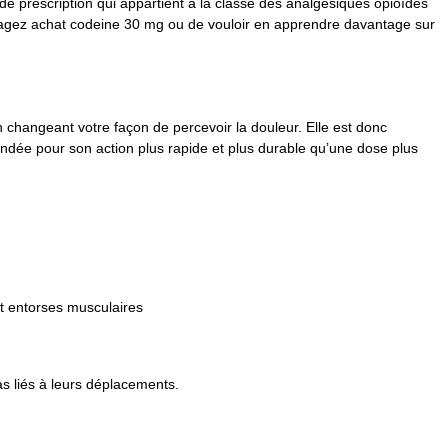
e prescription qui appartient à la classe des analgésiques opioïdes
visagez achat codeine 30 mg ou de vouloir en apprendre davantage sur
en changeant votre façon de percevoir la douleur. Elle est donc
ndée pour son action plus rapide et plus durable qu’une dose plus
et entorses musculaires
as liés à leurs déplacements.