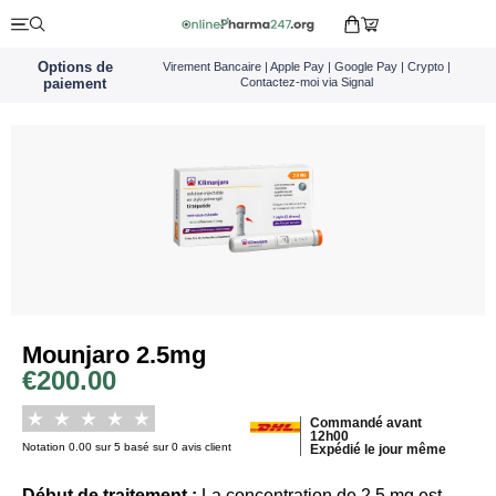
Options de
Virement Bancaire | Apple Pay | Google Pay | Crypto |
paiement
Contactez-moi via Signal
Mounjaro 2.5mg
€
200.00
Commandé avant
12h00
Notation 0.00 sur 5 basé sur 0 avis client
Expédié le jour même
Début de traitement :
La concentration de 2,5 mg est