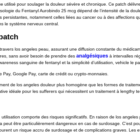
 utilisé pour soulager la douleur sévère et chronique. Ce patch déli
sologie du Fentanyl Aurobindo 25 mcg dépend de l’intensité de la douleur
s persistantes, notamment celles liées au cancer ou à des affections q
ns le système nerveux central.
patch
travers los angeles peau, assurant une diffusion constante du médicam
analgésiques
ures, sans avoir besoin de prendre des
à intervalles 
areness sanguine de fentanyl et la simplicité d’utilisation, vehicle le
le Pay, Google Pay, carte de crédit ou crypto-monnaies.
agement de los angeles douleur plus homogène que les formes de traitem
rnative idéale pour les sufferers qui nécessitent un traitement à length
utilisation comporte des risques significatifs. En raison de los angele
a peut être particulièrement dangereux en cas de surdosage. C’est pour
courent un risque accru de surdosage et de complications graves. Les e