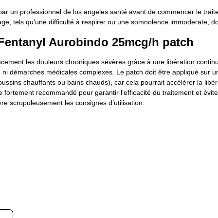
par un professionnel de los angeles santé avant de commencer le traite
age, tels qu’une difficulté à respirer ou une somnolence immoderate, do
: Fentanyl Aurobindo 25mcg/h patch
acement les douleurs chroniques sévères grâce à une libération conti
nte ni démarches médicales complexes. Le patch doit être appliqué sur 
coussins chauffants ou bains chauds), car cela pourrait accélérer la libé
fortement recommandé pour garantir l’efficacité du traitement et éviter
re scrupuleusement les consignes d’utilisation.