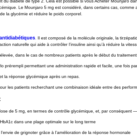
t du diabète de type 2. Cela est possible si vous Acheter Mounjaro d
lycémique. Le Mounjaro 5 mg est considéré, dans certains cas, comme ay
e la glycémie et réduire le poids corporel.
antidiabétiques
. Il est composé de la molécule originale, la tirzép
n naturelle qui aide à contrôler l’insuline ainsi qu’à réduire la vitess
élevée, dans le cas de nombreux patients après le début du traitement
lo prérempli permettant une administration rapide et facile, une fois 
m et la réponse glycémique après un repas.
pour les patients recherchant une combinaison idéale entre des perfor
t
dose de 5 mg, en termes de contrôle glycémique, et, par conséquent —
 l’HbA1c dans une plage optimale sur le long terme
l’envie de grignoter grâce à l’amélioration de la réponse hormonale