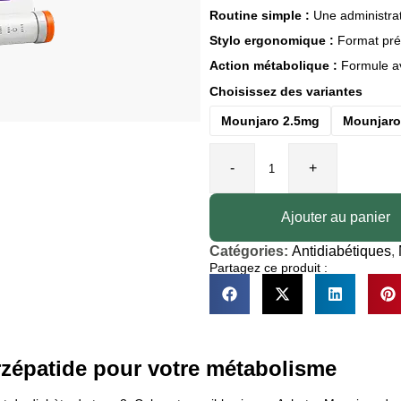
Routine simple :
Une administrat
Stylo ergonomique :
Format prér
Action métabolique :
Formule av
Choisissez des variantes
Mounjaro 2.5mg
Mounjar
-
+
Ajouter au panier
Catégories:
Antidiabétiques
,
Partagez ce produit :
rzépatide pour votre métabolisme