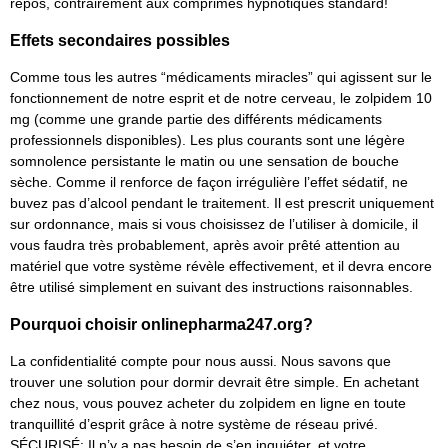
repos, contrairement aux comprimés hypnotiques standard!
Effets secondaires possibles
Comme tous les autres “médicaments miracles” qui agissent sur le
fonctionnement de notre esprit et de notre cerveau, le zolpidem 10
mg (comme une grande partie des différents médicaments
professionnels disponibles). Les plus courants sont une légère
somnolence persistante le matin ou une sensation de bouche
sèche. Comme il renforce de façon irrégulière l’effet sédatif, ne
buvez pas d’alcool pendant le traitement. Il est prescrit uniquement
sur ordonnance, mais si vous choisissez de l’utiliser à domicile, il
vous faudra très probablement, après avoir prêté attention au
matériel que votre système révèle effectivement, et il devra encore
être utilisé simplement en suivant des instructions raisonnables.
Pourquoi choisir onlinepharma247.org?
La confidentialité compte pour nous aussi. Nous savons que
trouver une solution pour dormir devrait être simple. En achetant
chez nous, vous pouvez acheter du zolpidem en ligne en toute
tranquillité d’esprit grâce à notre système de réseau privé.
SÉCURISÉ; Il n’y a pas besoin de s’en inquiéter, et votre