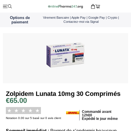
Options de
Virement Bancaire | Apple Pay | Google Pay | Crypto |
paiement
Contactez-moi via Signal
Zolpidem Lunata 10mg 30 Comprimés
€
65.00
Commandé avant
12h00
Notation 0.00 sur 5 basé sur 0 avis client
Expédié le jour même
Sommeil immédiat :
Permet de s’endormir beaucoup