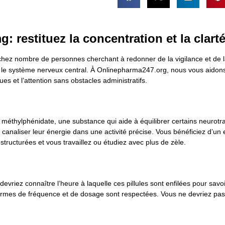
: restituez la concentration et la clart
chez nombre de personnes cherchant à redonner de la vigilance et de la
ur le système nerveux central. À Onlinepharma247.org, nous vous aidons 
es et l’attention sans obstacles administratifs.
 méthylphénidate, une substance qui aide à équilibrer certains neurot
 canaliser leur énergie dans une activité précise. Vous bénéficiez d’un ex
structurées et vous travaillez ou étudiez avec plus de zèle.
us devriez connaître l’heure à laquelle ces pillules sont enfilées pour sav
ermes de fréquence et de dosage sont respectées. Vous ne devriez pas ut