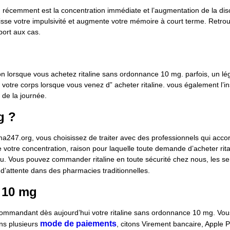
récemment est la concentration immédiate et l’augmentation de la disci
 abaisse votre impulsivité et augmente votre mémoire à court terme. Ret
port aux cas.
station lorsque vous achetez ritaline sans ordonnance 10 mg. parfois, un
otre corps lorsque vous venez d” acheter ritaline. vous également l’ins
 de la journée.
g ?
47.org, vous choisissez de traiter avec des professionnels qui accorde
 votre concentration, raison pour laquelle toute demande d’acheter ri
u. Vous pouvez commander ritaline en toute sécurité chez nous, les servi
s d’attente dans des pharmacies traditionnelles.
 10 mg
 commandant dès aujourd’hui votre ritaline sans ordonnance 10 mg. Vou
mode de paiements
ns plusieurs
, citons
Virement bancaire
, Apple 