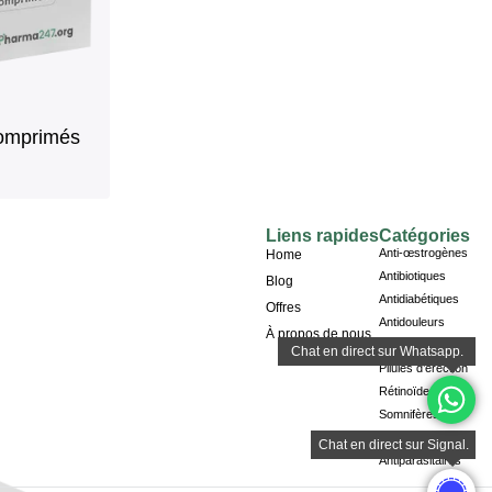
Comprimés
Liens rapides
Catégories
Anti-œstrogènes
Home
Antibiotiques
Blog
Antidiabétiques
Offres
Antidouleurs
À propos de nous
Antipsychotiques
Pilules d’érection
Rétinoïdes
Somnifères
Stimulants
Antiparasitaires